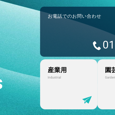
2025.02.13
お電話でのお問い合わせ
2025年2月11日 北日本新聞朝刊に透析ホースと継
2024.11.21
01
新商品 スチーム・高温水・食品用「トヨシリコー
2024.11.21
産業用
園
新商品 難燃性一体型「フレイムブロック ハイブリ
s
Industrial
Garden
2024.11.21
新商品 温調器用ホース継手「トヨコネクタ TC3-B
2024.09.26