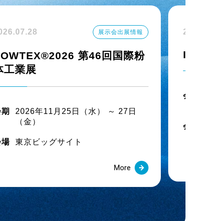
ハイブリッドULホース」
026.07.28
2026.07.
展示会出展情報
IPF Ja
POWTEX®2026 第46回国際粉
-S100℃ホース」
体工業展
会期
20
（
会期
2026年11月25日（水） ～ 27日
（金）
会場
幕
出展
会場
東京ビッグサイト
出事象について
More
発売