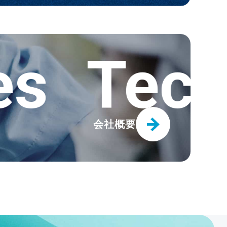
用「トヨトップ-E100℃ホース」
Techni
クタ ライトTC2-S」
会社概要
更新しました
イトTC2-P」発売