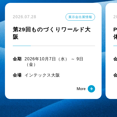
【新サイズ発売】難燃性一体型「フレイムブロック 
2026.07.28
2
展示会出展情報
2025.11.21
第29回ものづくりワールド大
【新サイズ発売】食品・化粧品・製薬用「フッソサーモ
阪
2025.09.01
「樹脂搬送トラブル0へ」特設サイトを公開しました
会期
2026年10月7日（水） ～ 9日
（金）
2025.07.25
会場
インテックス大阪
【重要なお知らせ】 弊社ホース製品の補強材内面露
More
2025.07.01
新商品 園芸散水ノズル「どれでもフィットミニ」