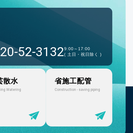
手の記事が掲載されました
20-52-3132
9:00～17:00
( 土日・祝日除く )
ンスチームSホース」発売
芸散水
省施工配管
ッドULホース」発売
ing Watering
Construction - saving piping
S」発売