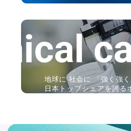
cal capa
地球に 社会に 「強く強
日本トップシェアを誇る