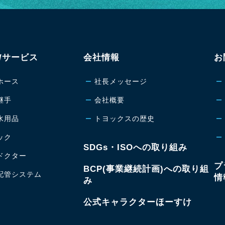
健康経営宣言につきまして
2024.08.19
/サービス
会社情報
お
改正食品衛生法（PL制度）への対応について
ホース
社長メッセージ
2024.02.09
継手
会社概要
新工場建設に関するお知らせ
水用品
トヨックスの歴史
ック
2024.01.23
SDGs・ISOへの取り組み
ドクター
食品用ローラポンプチューブ エコフーズPVＣ発売
プ
BCP(事業継続計画)への取り組
配管システム
情
み
2024.01.06
公式キャラクターほーすけ
続報 令和6年 能登半島地震の影響について