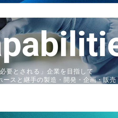
2025.07.01
サイズ追加発売 耐摩耗・静電気防止・高温粉粒体搬送
bilities
2025.07.01
サイズ追加発売 工場設備配管用ホース継手「トヨコネ
2025.04.14
改正食品衛生法（ポジティブリスト制度）の情報を
く必要とされる」企業を目指して
ホースと継手の製造・開発・企画・販売
2025.04.01
WEBサイトリニューアル
2025.02.21
新商品 工場設備配管用 樹脂継手「トヨコネクタ ラ