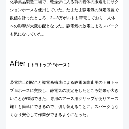
化学薬品製造工場で、乾燥炉に入る前の粉体の搬送用にサク
ションホースを使用していた。たまたま静電気の測定装置で
数値を計ったところ、2～3万ボルトも帯電しており、人体
への影響が大変心配となった。静電気の放電によるスパーク
も気になっていた。
After
［ トヨトップ-Eホース ］
帯電防止剤配合と導電糸構造による静電気防止用のトヨトッ
プ-Eホースに交換し、静電気の測定をしたところ効果が大き
いことが確認できた。専用のアース用クリップがありアース
施工も簡単にできるので、切り替えることに。スパークもな
くなり安心して作業ができるようになった。