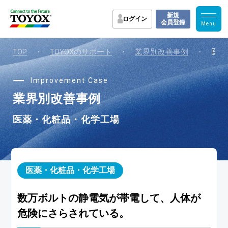
新規
ログイン
会員登録
TOP
・
TOYOXのサポート
・
業界別改善事例
・
医薬
Improvement Case
業界別改善事例
医薬・化粧品・化学工場
医薬・化粧品・化学工場
数万ボルトの静電気が帯電して、人体が
危険にさらされている。