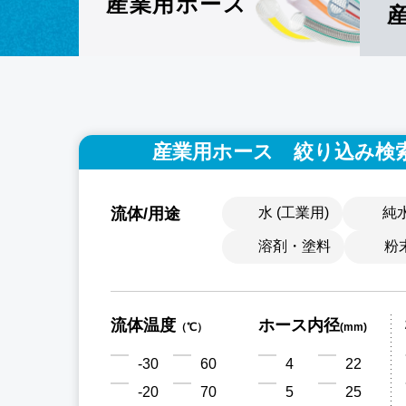
産業用
ホース
産業用ホース 絞り込み検
流体/用途
水 (工業用)
純
溶剤・塗料
粉
流体温度
ホース内径
（℃）
(mm)
-30
60
4
22
-20
70
5
25