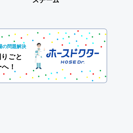
スチーム
場の問題解決
困りごと
ーへ！