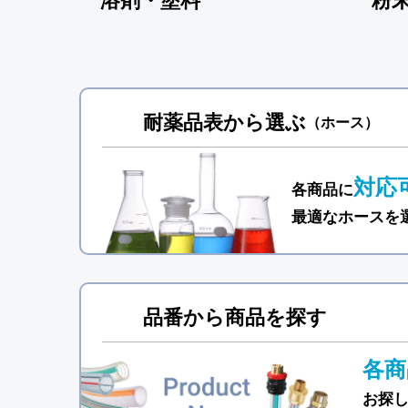
溶剤・塗料
粉
耐薬品表から選ぶ
（ホース）
対応
各商品に
最適なホースを
品番から商品を探す
各商
お探