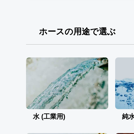
ホースの用途で選ぶ
水 (工業用)
純