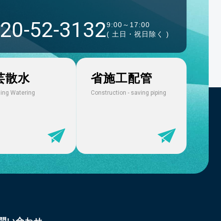
20-52-3132
9:00～17:00
( 土日・祝日除く )
芸散水
省施工配管
ing Watering
Construction - saving piping