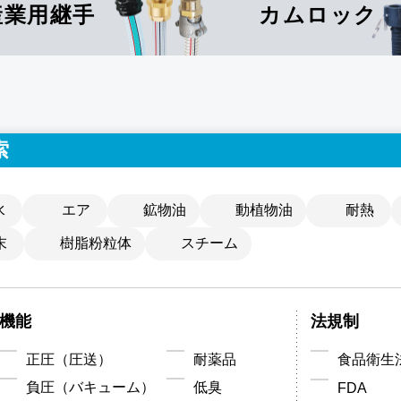
産業用
継手
カムロック
索
水
エア
鉱物油
動植物油
耐熱
末
樹脂粉粒体
スチーム
機能
法規制
正圧（圧送）
耐薬品
食品衛生法
負圧（バキューム）
低臭
FDA