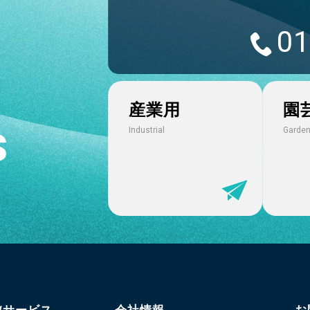
01
産業用
園
s
Industrial
Garden