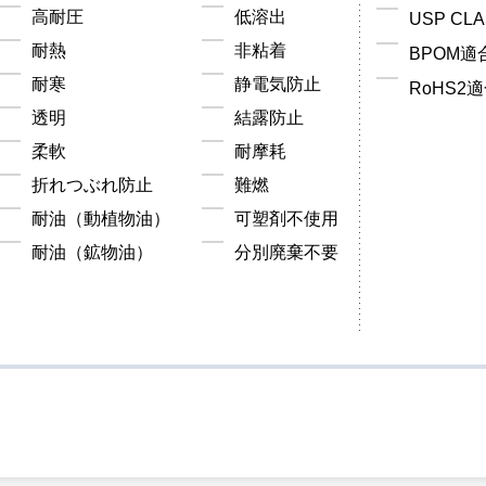
高耐圧
低溶出
USP CL
耐熱
非粘着
BPOM適
耐寒
静電気防止
RoHS2
透明
結露防止
柔軟
耐摩耗
折れつぶれ防止
難燃
耐油（動植物油）
可塑剤不使用
耐油（鉱物油）
分別廃棄不要