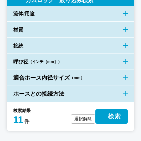
カムロック 絞り込み検索
流体/用途
材質
接続
呼び径
（インチ［mm］）
適合ホース内径サイズ
（mm）
ホースとの接続方法
検索結果
検索
11
選択解除
件