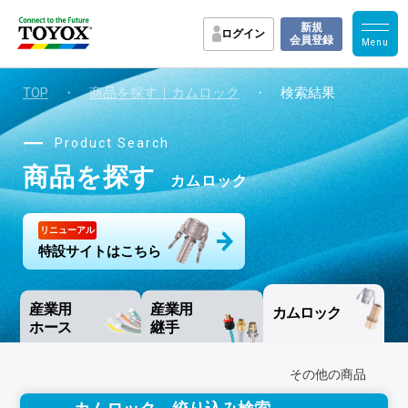
新規
ログイン
会員登録
TOP
・
商品を探す｜カムロック
・
検索結果
Product Search
商品を探す
カムロック
リニューアル
特設サイトはこちら
産業用
産業用
カムロック
ホース
継手
その他の商品