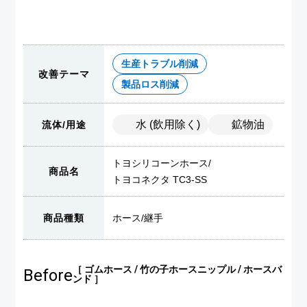
生産トラブル削減
改善テーマ
製品ロス削減
水 (飲用除く)
鉱物油
流体/用途
トヨシリコーンホース
/
商品名
トヨコネクタ TC3-SS
商品種類
ホース
/
継手
［ ゴムホース / 竹の子ホースニップル / ホースバ
Before
ンド ］