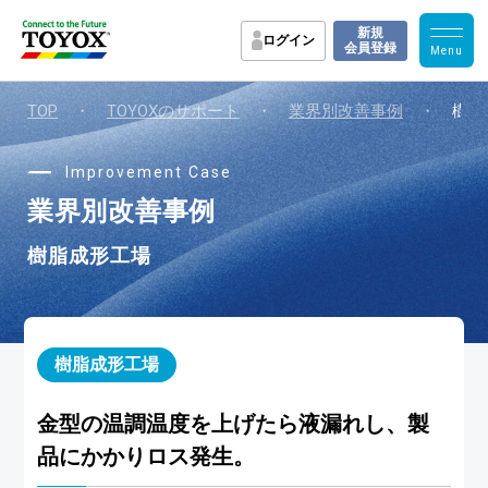
新規
ログイン
会員登録
TOP
・
TOYOXのサポート
・
業界別改善事例
・
樹脂
Improvement Case
業界別改善事例
樹脂成形工場
樹脂成形工場
金型の温調温度を上げたら液漏れし、製
品にかかりロス発生。