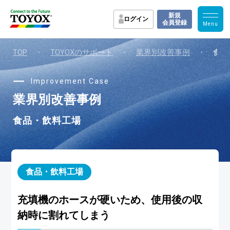
新規
ログイン
会員登録
TOP
・
TOYOXのサポート
・
業界別改善事例
・
食品
Improvement Case
業界別改善事例
食品・飲料工場
食品・飲料工場
充填機のホースが硬いため、使用後の収
納時に割れてしまう