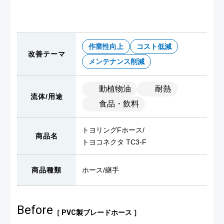
作業性向上
コスト低減
改善テーマ
メンテナンス削減
動植物油
耐熱
流体/用途
食品・飲料
トヨリングFホース
/
商品名
トヨコネクタ TC3-F
商品種類
ホース
/
継手
Before
［ PVC製ブレードホース ］