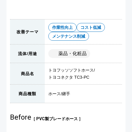
作業性向上
コスト低減
改善テーマ
メンテナンス削減
薬品・化粧品
流体/用途
トヨフッソソフトホース
/
商品名
トヨコネクタ TC3-PC
商品種類
ホース
/
継手
Before
［ PVC製ブレードホース ］