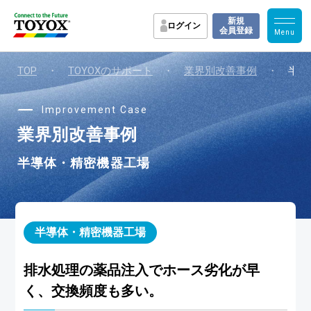
新規
ログイン
会員登録
TOP
・
TOYOXのサポート
・
業界別改善事例
・
半導
Improvement Case
業界別改善事例
半導体・精密機器工場
半導体・精密機器工場
排水処理の薬品注入でホース劣化が早
く、交換頻度も多い。