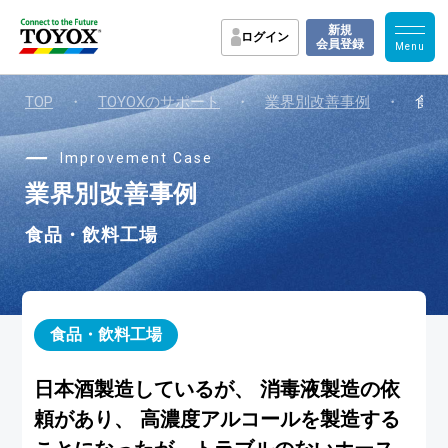
新規
ログイン
会員登録
TOP
・
TOYOXのサポート
・
業界別改善事例
・
食品
Improvement Case
業界別改善事例
食品・飲料工場
食品・飲料工場
日本酒製造しているが、 消毒液製造の依
頼があり、 高濃度アルコールを製造する