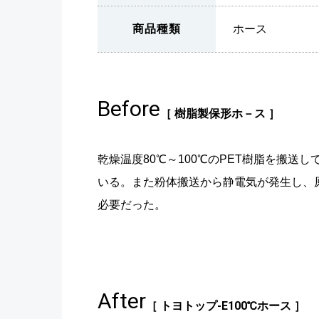
商品種類
ホース
Before
［ 樹脂製保形ホ－ス ］
乾燥温度80℃～100℃のPET樹脂を搬
いる。また粉体搬送から静電気が発生し、
必要だった。
After
［ トヨトップ-E100℃ホース ］