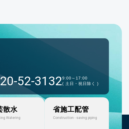
20-52-3132
9:00～17:00
( 土日・祝日除く )
芸散水
省施工配管
ing Watering
Construction - saving piping