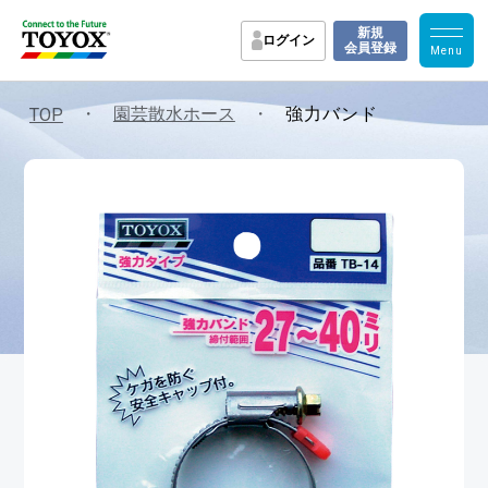
新規
ログイン
会員登録
・
園芸散水ホース
・
TOP
強力バンド