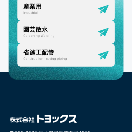
産業用
Industrial
園芸散水
Gardening Watering
省施工配管
Construction - saving piping