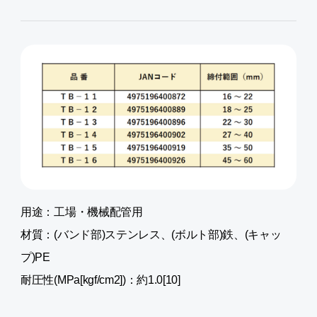
用途：工場・機械配管用
材質：(バンド部)ステンレス、(ボルト部)鉄、(キャッ
プ)PE
耐圧性(MPa[kgf/cm2])：約1.0[10]