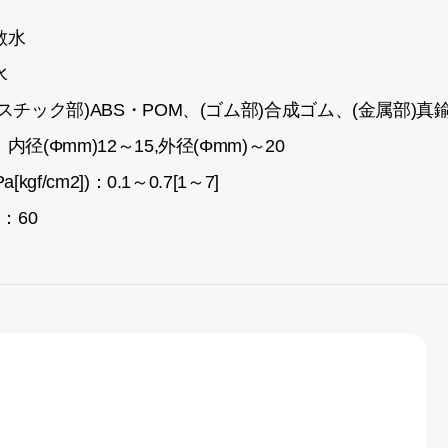
散水
水
スチック部)ABS・POM、(ゴム部)合成ゴム、(金属部)
径(Φmm)12～15,外径(Φmm)～20
kgf/cm2])：0.1～0.7[1～7]
：60