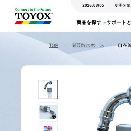
2026.08/05
夏季休業の
商品を探す
サポート
・
園芸散水ホース
・
TOP
自在