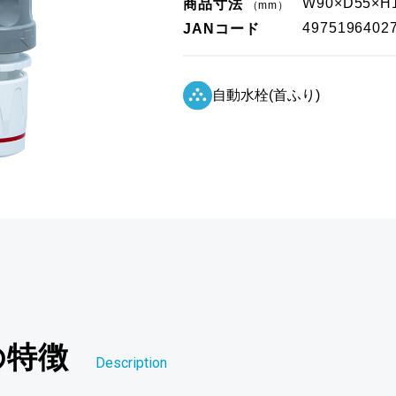
W90×D55×H
商品寸法
（mm）
4975196402
JANコード
自動水栓(首ふり)
の特徴
Description