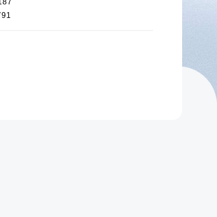
187
791