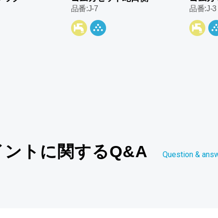
品番:J-7
品番:J-3
イントに関するQ&A
Question & ans