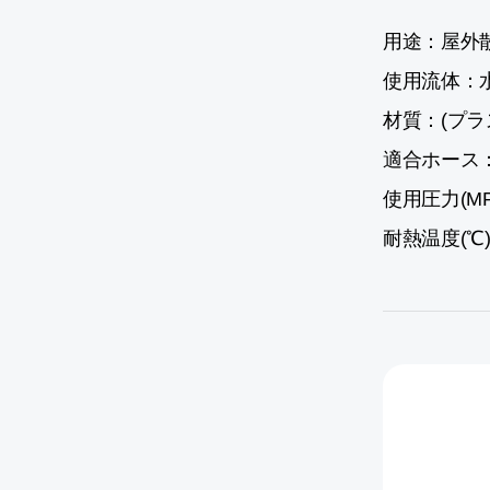
用途：屋外
使用流体：
材質：(プラ
適合ホース：内
使用圧力(MPa[
耐熱温度(℃)