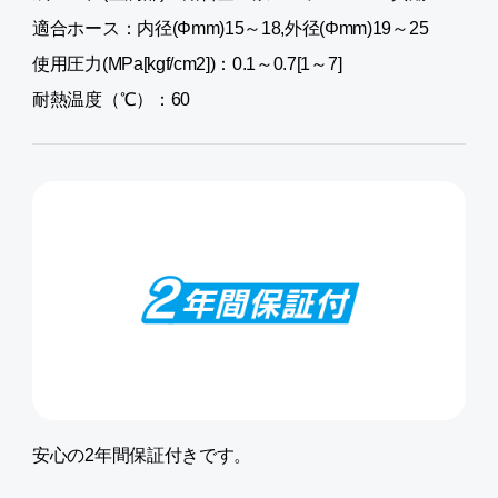
適合ホース：内径(Φmm)15～18,外径(Φmm)19～25
使用圧力(MPa[kgf/cm2])：0.1～0.7[1～7]
耐熱温度（℃）：60
安心の2年間保証付きです。