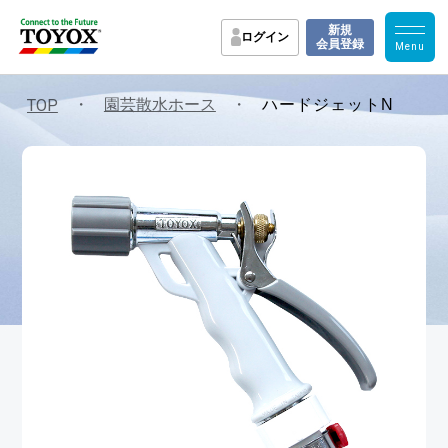
新規
ログイン
会員登録
・
園芸散水ホース
・
TOP
ハードジェットN