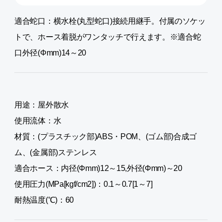
適合蛇口：横水栓(丸型蛇口)接続用継手。付属のソケッ
トで、ホース着脱がワンタッチで行えます。※適合蛇
口外径(Φmm)14～20
用途：屋外散水
使用流体：水
材質：(プラスチック部)ABS・POM、(ゴム部)合成ゴ
ム、(金属部)ステンレス
適合ホース：内径(Φmm)12～15,外径(Φmm)～20
使用圧力(MPa[kgf/cm2])：0.1～0.7[1～7]
耐熱温度(℃)：60