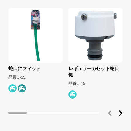
蛇口にフィット
レギュラーカセット蛇口
側
品番:J-25
品
品番:J-19