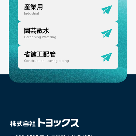
産業用
Industrial
園芸散水
Gardening Watering
省施工配管
Construction - saving piping