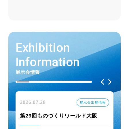
改定につきまして
2025.11.26
医薬品製造向けホース・継手特集サイト公
Exhibition
開 詳しくはこちら
Information
2025.11.21
展示会情報
【新商品】粉だまり・帯電防止継手「トヨ
コネクタ TC6-FE」発売
2026.07.28
20
展示会出展情報
2025.11.21
【新サイズ発売】難燃性一体型「フレイム
第29回ものづくりワールド大阪
P
ブロック ハイブリッドULホース」
業