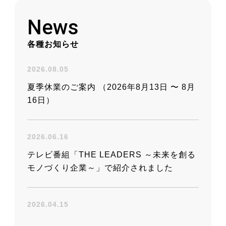
産業用ホースと継手の
News
お役立ちサイト
各種お知らせ
2026.08.05
夏季休業のご案内 （2026年8月13日 〜 8月
16日）
2026.06.16
テレビ番組「THE LEADERS ～未来を創る
モノづくり企業～」で紹介されました
2026.04.15
中東情勢緊迫化に伴う当社製品供給と価格