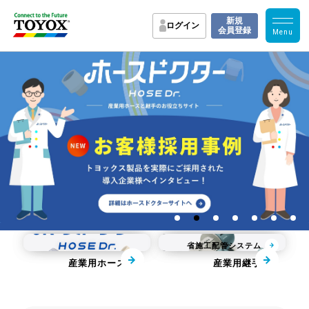
新規
ログイン
会員登録
園芸散水用品
カムロック
省施工配管システム
産業用ホース
産業用継手
お役立ち資料
業界別改善事例
TOYOXのサポート
お役立ち動画
医薬品製造向け特集