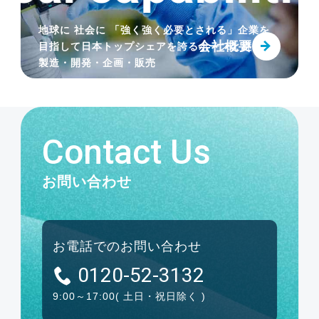
新商品 園芸散水ノズル「どれでもフィッ
地球に 社会に 「強く強く必要とされる」企業を
トミニ」発売
会社概要
目指して
日本トップシェアを誇るホースと継手の
製造・開発・企画・販売
2025.07.01
サイズ追加発売 耐摩耗・静電気防止・高
Contact Us
温粉粒体搬送用「トヨトップ-E100℃ホー
ス」
お問い合わせ
2025.07.01
サイズ追加発売 工場設備配管用ホース継
お電話でのお問い合わせ
手「トヨコネクタ ライトTC2-S」
0120-52-3132
9:00～17:00
( 土日・祝日除く )
2025.04.14