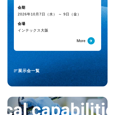
会期
2025.11.21
会
2026年10月7日（水） ～ 9日（金）
20
【新サイズ発売】食品・化粧品・製薬用
会場
「フッソサーモ-S100℃ホース」
会
インテックス大阪
東
More
2025.09.01
「樹脂搬送トラブル0へ」特設サイトを公開
しました
展示会一覧
2025.07.25
【重要なお知らせ】 弊社ホース製品の補強
材内面露出事象について
cal capabilitie
2025.07.01