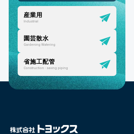
改正食品衛生法（ポジティブリスト制度）
の情報を更新しました
産業用
Industrial
2025.04.01
園芸散水
WEBサイトリニューアル
Gardening Watering
省施工配管
2025.02.21
Construction - saving piping
新商品 工場設備配管用 樹脂継手「トヨ
コネクタ ライトTC2-P」発売
2025.02.13
2025年2月11日 北日本新聞朝刊に透析ホー
スと継手の記事が掲載されました