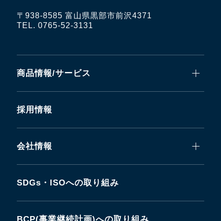
〒938-8585 富山県黒部市前沢4371
2024.11.21
TEL. 0765-52-3131
新商品 スチーム・高温水・食品用「トヨ
シリコーンスチームSホース」発売
商品情報/サービス
2024.11.21
新商品 難燃性一体型「フレイムブロック
採用情報
ハイブリッドULホース」発売
会社情報
2024.11.21
新商品 温調器用ホース継手「トヨコネク
SDGs・ISOへの取り組み
タ TC3-BS」発売
2024.09.26
BCP(事業継続計画)への取り組み