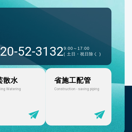
手の記事が掲載されました
20-52-3132
9:00～17:00
( 土日・祝日除く )
ンスチームSホース」発売
芸散水
省施工配管
ッドULホース」発売
ing Watering
Construction - saving piping
S」発売