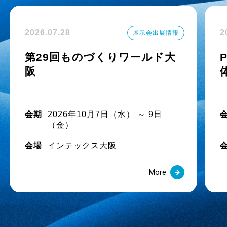
【新サイズ発売】難燃性一体型「フレイムブロック 
2026.07.28
2
展示会出展情報
2025.11.21
第29回ものづくりワールド大
【新サイズ発売】食品・化粧品・製薬用「フッソサーモ
阪
2025.09.01
「樹脂搬送トラブル0へ」特設サイトを公開しました
会期
2026年10月7日（水） ～ 9日
（金）
2025.07.25
会場
インテックス大阪
【重要なお知らせ】 弊社ホース製品の補強材内面露
More
2025.07.01
新商品 園芸散水ノズル「どれでもフィットミニ」