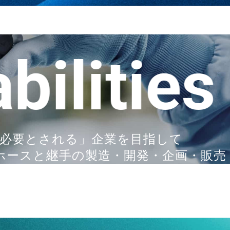
2025.07.01
サイズ追加発売 耐摩耗・静電気防止・高温粉粒体搬送
lities
2025.07.01
サイズ追加発売 工場設備配管用ホース継手「トヨコネ
2025.04.14
改正食品衛生法（ポジティブリスト制度）の情報を
く必要とされる」企業を目指して
ホースと継手の製造・開発・企画・販売
2025.04.01
WEBサイトリニューアル
2025.02.21
新商品 工場設備配管用 樹脂継手「トヨコネクタ ラ