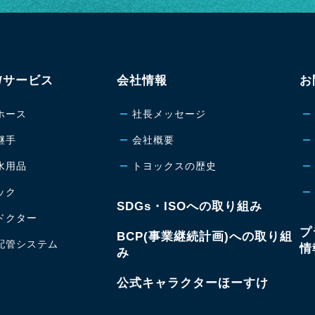
健康経営宣言につきまして
2024.08.19
/サービス
会社情報
お
改正食品衛生法（PL制度）への対応について
ホース
社長メッセージ
2024.02.09
継手
会社概要
新工場建設に関するお知らせ
水用品
トヨックスの歴史
ック
2024.01.23
SDGs・ISOへの取り組み
ドクター
食品用ローラポンプチューブ エコフーズPVＣ発売
プ
BCP(事業継続計画)への取り組
配管システム
情
み
2024.01.06
公式キャラクターほーすけ
続報 令和6年 能登半島地震の影響について