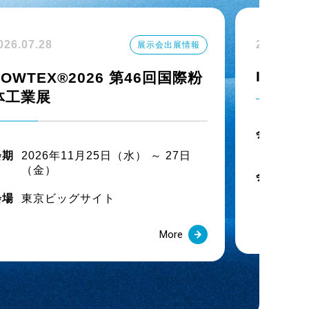
ハイブリッドULホース」
026.07.28
2026.07.
展示会出展情報
IPF Ja
POWTEX®2026 第46回国際粉
-S100℃ホース」
体工業展
会期
20
（
会期
2026年11月25日（水） ～ 27日
（金）
会場
幕
出展
会場
東京ビッグサイト
出事象について
More
発売