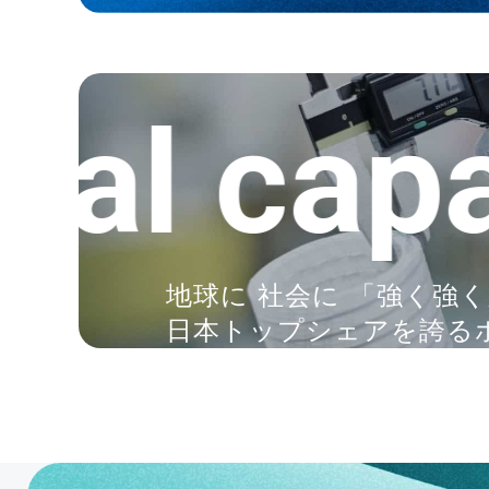
l capabi
地球に 社会に 「強く強
日本トップシェアを誇る