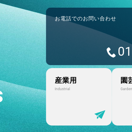
2025.02.13
お電話でのお問い合わせ
2025年2月11日 北日本新聞朝刊に透析ホースと継
2024.11.21
01
新商品 スチーム・高温水・食品用「トヨシリコー
2024.11.21
産業用
園
新商品 難燃性一体型「フレイムブロック ハイブリ
s
Industrial
Garden
2024.11.21
新商品 温調器用ホース継手「トヨコネクタ TC3-B
2024.09.26