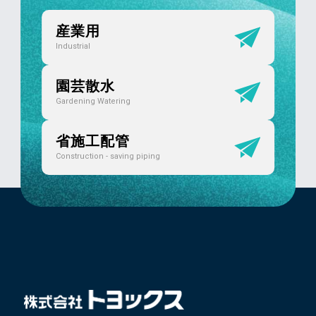
産業用
Industrial
園芸散水
Gardening Watering
省施工配管
Construction - saving piping