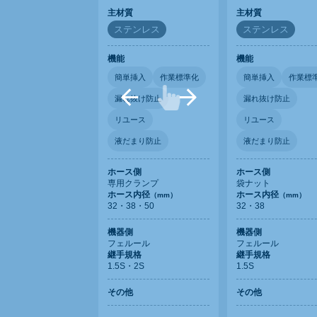
主材質
主材質
ステンレス
ステンレス
機能
機能
簡単挿入
作業標準化
簡単挿入
作業標
漏れ抜け防止
漏れ抜け防止
リユース
リユース
液だまり防止
液だまり防止
ホース側
ホース側
専用クランプ
袋ナット
ホース内径
ホース内径
（mm）
（mm）
32・38・50
32・38
機器側
機器側
フェルール
フェルール
継手規格
継手規格
1.5S・2S
1.5S
その他
その他