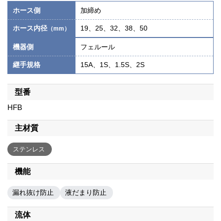
ホース側
加締め
ホース内径
19、25、32、38、50
（mm）
機器側
フェルール
継手規格
15A、1S、1.5S、2S
型番
HFB
主材質
ステンレス
機能
漏れ抜け防止
液だまり防止
流体