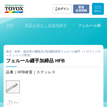
新規
ログイン
会員登録
TOP
・
・
商品を探す｜産業用継手
フェルール継手加
食品・飲料・薬品等の機器及び設備配管用フェルール継手（トヨフッソホ
ース シリーズ専用）
フェルール継手加締品 HFB
品番｜HFB
材質｜ステンレス