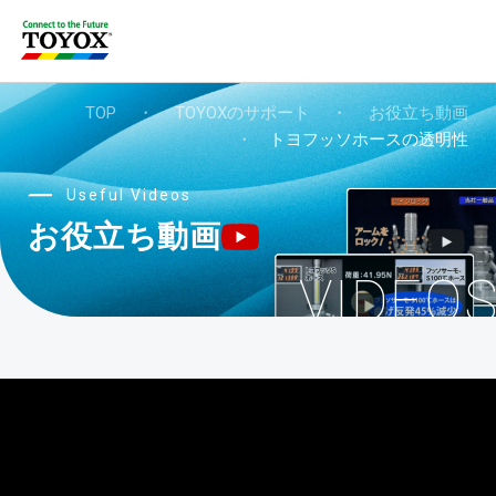
TOP
・
TOYOXのサポート
・
お役立ち動画
・
トヨフッソホースの透明性
Useful Videos
お役立ち動画
VIDEO