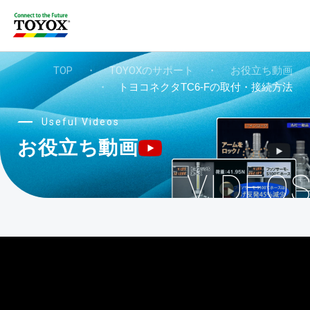
TOP
・
TOYOXのサポート
・
お役立ち動画
・
トヨコネクタTC6-Fの取付・接続方法
Useful Videos
お役立ち動画
VIDEO