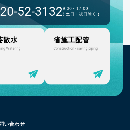
20-52-3132
9:00～17:00
( 土日・祝日除く )
芸散水
省施工配管
ing Watering
Construction - saving piping
問い合わせ