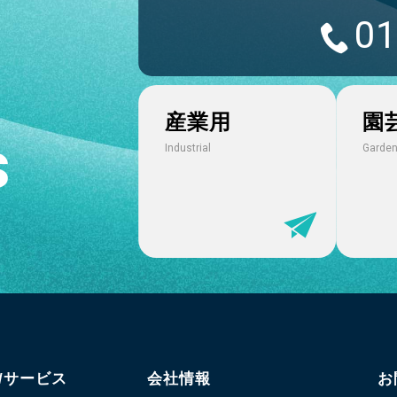
01
産業用
園
s
Industrial
Garden
/サービス
会社情報
お