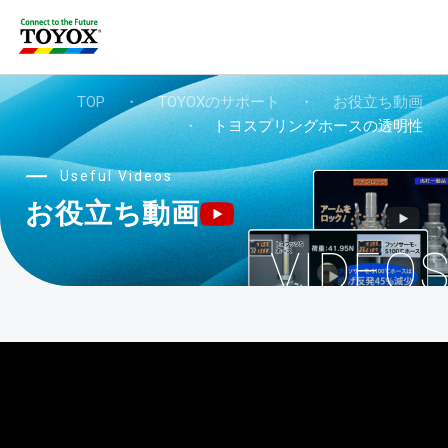
TOP
・
TOYOXのサポート
・
お役立ち動画
・
トヨスプリングホースの透明性
Useful Videos
お役立ち動画
VIDEO