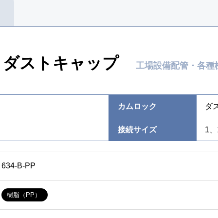
 ダストキャップ
工場設備配管・各種
カムロック
ダ
接続サイズ
1、
634-B-PP
樹脂（PP）