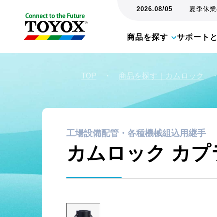
2026.08/05
夏季休業の
商品を探す
サポート
TOP
・
商品を探す｜カムロック
工場設備配管・各種機械組込用継手
カムロック カプ