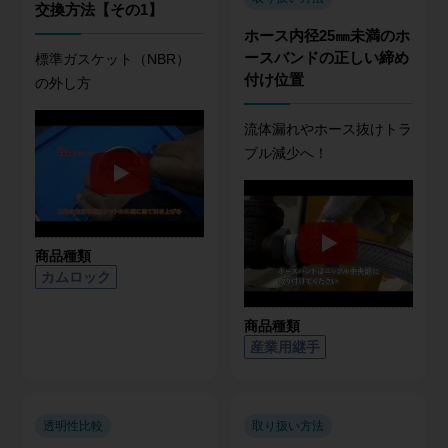
交換方法【その1】
ホース内径25㎜未満のホ
ースバンドの正しい締め
標準ガスケット（NBR）
付け位置
の外し方
流体漏れやホース抜けトラ
ブル減少へ！
商品種類
カムロック
商品種類
産業用継手
透明性比較
取り扱い方法