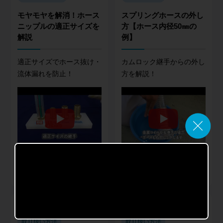
モヤモヤを解消！ホース
スプリングホースの外し
ニップルの適正サイズを
方【ホース内径50㎜の
解説
例】
適正サイズでホース抜け・
カムロック継手からの外し
流体漏れを防止！
方を解説！
商品種類
商品種類
産業用継手
産業用ホース
よくあるご質問
生産トラブル削減
取り扱い方法
取り扱い方法