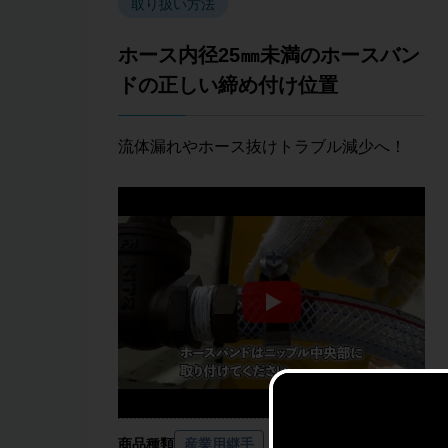
取り扱い方法
ホース内径25㎜未満のホースバン
ドの正しい締め付け位置
流体漏れやホース抜けトラブル減少へ！
商品種類
産業用継手