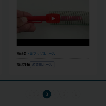
商品名
トヨフッソSホース
商品種類
産業用ホース
1
2
3
4
5
9
・・・