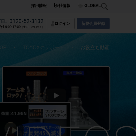
採用情報
会社情報
GLOBAL
TEL
0120-52-3132
ログイン
新規会員登録
付 9:00-17:00
（土日・祝日除く）
OP
・
・
TOYOXのサポート
お役立ち動画