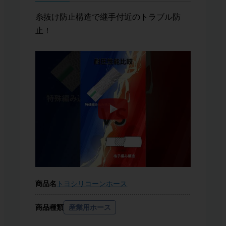
糸抜け防止構造で継手付近のトラブル防
止！
商品名
トヨシリコーンホース
商品種類
産業用ホース