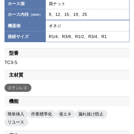
ホース側
袋ナット
ホース内径
9、12、15、19、25
（mm）
機器側
オネジ
接続サイズ
R1/4、R3/8、R1/2、R3/4、R1
型番
TC3-S
主材質
ステンレス
機能
簡単挿入
作業標準化
省エネ
漏れ抜け防止
リユース