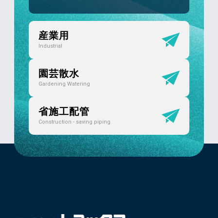
産業用
Industrial
園芸散水
Gardening Watering
省施工配管
Construction - saving piping