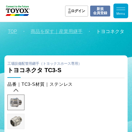
新規
ログイン
会員登録
TOP
・
・
商品を探す｜産業用継手
トヨコネクタ TC
工場設備配管用継手（トヨックスホース専用）
トヨコネクタ TC3-S
品番｜TC3-S
材質｜ステンレス