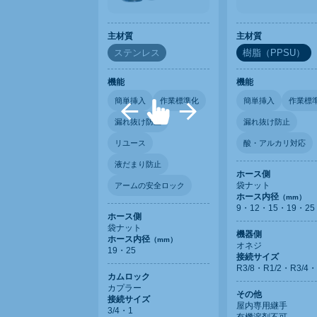
主材質
主材質
ステンレス
樹脂（PPSU）
機能
機能
簡単挿入
作業標準化
簡単挿入
作業標
漏れ抜け防止
漏れ抜け防止
リユース
酸・アルカリ対応
液だまり防止
ホース側
袋ナット
アームの安全ロック
ホース内径
（mm）
9・12・15・19・25
ホース側
袋ナット
機器側
ホース内径
（mm）
オネジ
19・25
接続サイズ
R3/8・R1/2・R3/4
カムロック
カプラー
その他
接続サイズ
屋内専用継手
3/4・1