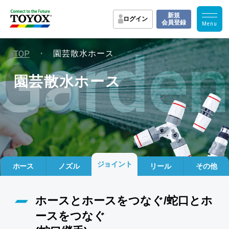
新規
ログイン
会員登録
Garden
・
TOP
園芸散水ホース
園芸散水ホース
ジョイント
ホース
ノズル
リール
その他
ホースとホースをつなぐ/蛇口とホ
ースをつなぐ