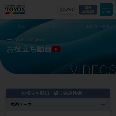
新規
ログイン
会員登録
TOP
・
TOYOXのサポート
・
お役立ち動画
Useful Videos
お役立ち動画
VIDEO
お役立ち動画 絞り込み検索
動画テーマ