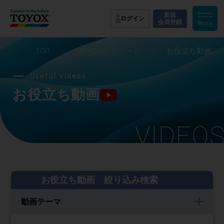
新規
ログイン
会員登録
TOP
・
TOYOXのサポート
・
お役立ち動画
Useful Videos
お役立ち動画
VIDEO
お役立ち動画 絞り込み検索
動画テーマ