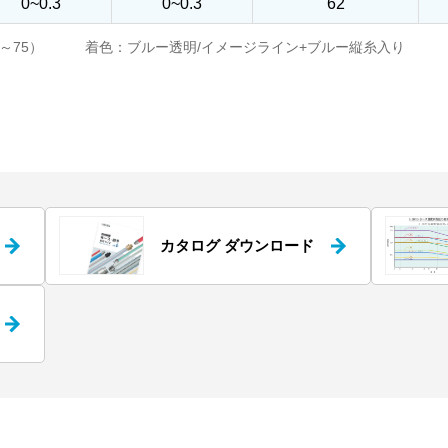
0~0.3
0~0.3
62
R-32～75） 着色：ブルー透明/イメージライン+ブルー縦糸入り
カタログ ダウンロード