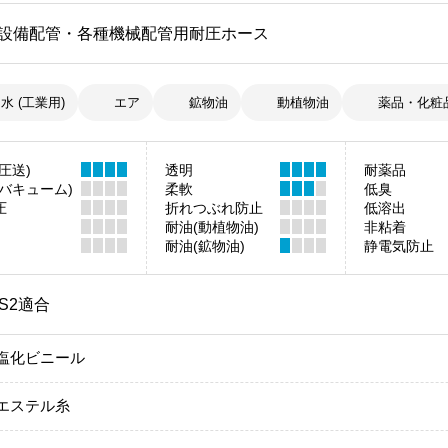
設備配管・各種機械配管用耐圧ホース
水 (工業用)
エア
鉱物油
動植物油
薬品・化粧
圧送)
透明
耐薬品
(バキューム)
柔軟
低臭
圧
折れつぶれ防止
低溶出
耐油(動植物油)
非粘着
耐油(鉱物油)
静電気防止
HS2適合
塩化ビニール
エステル糸