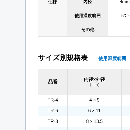
仕様
内径
4mm
使用温度範囲
-5℃
その他
サイズ別規格表
使用温度範囲 -
内径×外径
品番
（mm）
TR-4
4 × 9
TR-6
6 × 11
TR-8
8 × 13.5