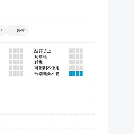
品
粉末
結露防止
耐摩耗
難燃
可塑剤不使用
分別廃棄不要