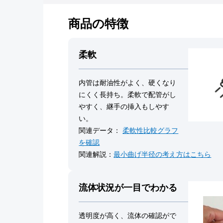
商品の特徴
柔軟
内管は耐油性がよく、硬くなり
にくく長持ち。柔軟で配管がし
やすく、継手の挿入もしやす
い。
関連データ：
柔軟性比較グラフ
を確認
関連解説：
最小曲げ半径の考え方はこちら
流体状況が一目でわかる
透明度が高く、流体の確認がで