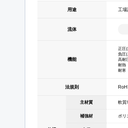
用途
工場
流体
正圧(
負圧
機能
高耐
耐熱
耐寒
法規則
Ro
主材質
軟質
補強材
ポリ