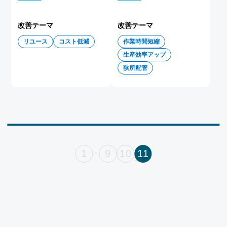
改善テーマ
改善テーマ
リユース
コスト低減
作業時間短縮
生産効率アップ
狭所配管
1
9
10
11
・・・