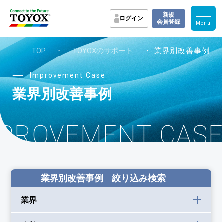
新規
ログイン
会員登録
TOP
・
TOYOXのサポート
・ 業界別改善事例
Improvement Case
業界別改善事例
MPROVEMENT CAS
業界別改善事例 絞り込み検索
業界