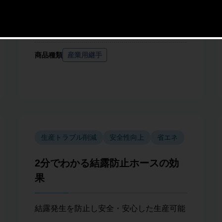
商品名
トヨコネクタ TC3-F
トヨコネクタ TC6-F
トヨコネクタ TC3-FS
商品種類
産業用継手
生産トラブル削減
安全性向上
省エネ
2分でわかる結露防止ホースの効
果
結露発生を防止し安全・安心した生産可能