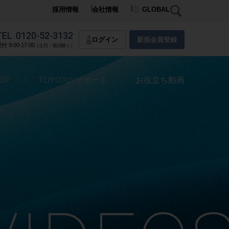
採用情報
会社情報
GLOBAL
TEL
0120-52-3132
ログイン
新規会員登録
付 9:00-17:00
（土日・祝日除く）
OP
・
・
TOYOXのサポート
お役立ち動画