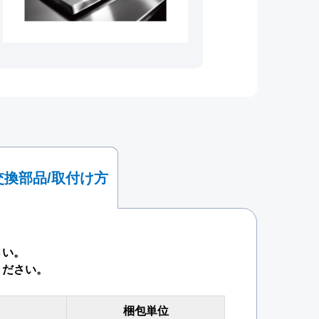
交換部品/取付け方
さい。
ください。
梱包単位