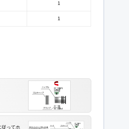
1
1
に従ってホ