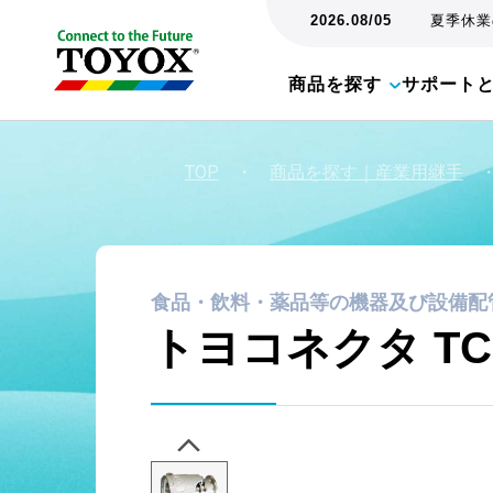
2026.08/05
夏季休業の
商品を探す
サポート
TOP
・
商品を探す｜産業用継手
食品・飲料・薬品等の機器及び設備配
トヨコネクタ TC6