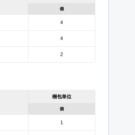
個
4
4
2
梱包単位
個
1